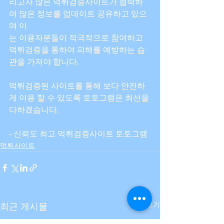
리고자 많은 먹튀검증사이트가 협력하
여 많은 정보를 업데이트 공유하고 있으
며 이
는 이용자분들이 적극적으로 참여하고 
먹튀검증을 통하여 피해를 예방하는 습
관을 가져야 합니다.
먹튀검증된 사이트를 통해 보다 안전하
게 이용 할 수 있도록 토토그램은 최선을 
다하겠습니다.
- 신뢰도 최고 먹튀검증사이트 토토그램
먹튀사이트
전체 보기
최근 게시물