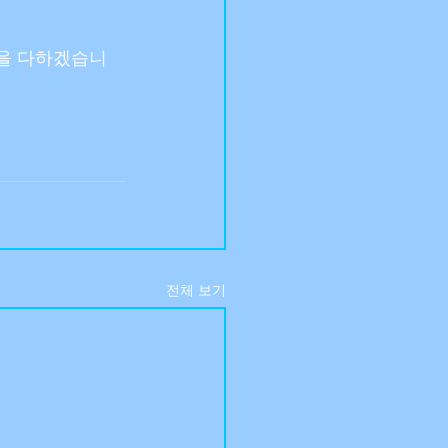
선을 다하겠습니
전체 보기