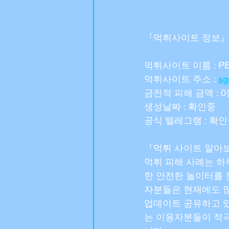
『먹튀사이트 정보
먹튀사이트 이름 : PE
먹튀사이트 주소 : 
sg
금전적 피해 금액 : 0
생성날짜 : 확인중
공식 텔레그램 : 확
『먹튀 사이트 알아
먹튀 피해 사례는 
한 안전한 놀이터를 
자분들은 현재에도 
업데이트 공유하고 
는 이용자분들이 적