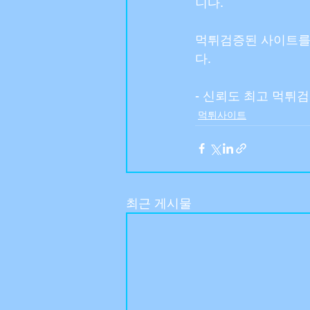
니다.
먹튀검증된 사이트를 
다.
- 신뢰도 최고 먹튀
먹튀사이트
최근 게시물