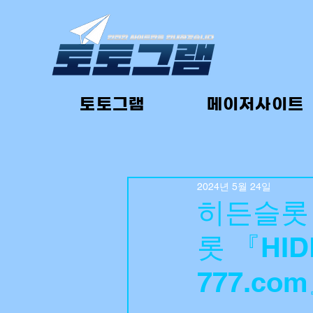
토토그램
메이저사이트
2024년 5월 24일
히든슬롯
롯 『HI
777.co