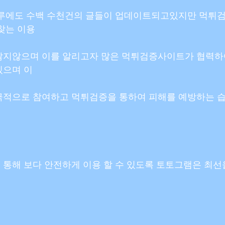
하루에도 수백 수천건의 글들이 업데이트되고있지만 먹튀
찾는 이용
많지않으며 이를 알리고자 많은 먹튀검증사이트가 협력하여
있으며 이
극적으로 참여하고 먹튀검증을 통하여 피해를 예방하는 습
통해 보다 안전하게 이용 할 수 있도록 토토그램은 최