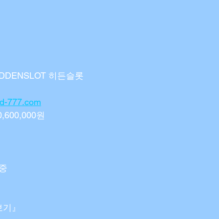
』
IDDENSLOT 히든슬롯
d-777.com
,600,000원
인중
보기』 