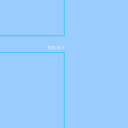
전체 보기