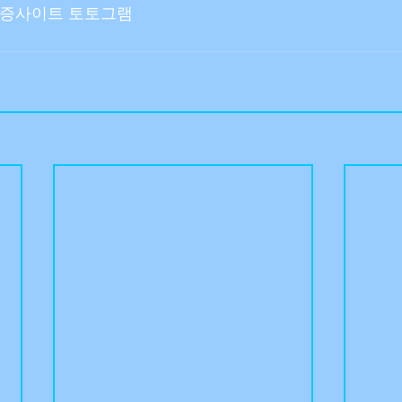
검증사이트 토토그램