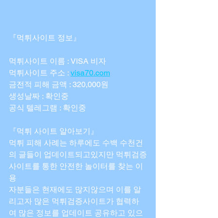
『먹튀사이트 정보』
먹튀사이트 이름 : VISA 비자
먹튀사이트 주소 : 
visa70.com
금전적 피해 금액 : 320,000원
생성날짜 : 확인중
공식 텔레그램 : 확인중
『먹튀 사이트 알아보기』 
먹튀 피해 사례는 하루에도 수백 수천건
의 글들이 업데이트되고있지만 먹튀검증
사이트를 통한 안전한 놀이터를 찾는 이
용
자분들은 현재에도 많지않으며 이를 알
리고자 많은 먹튀검증사이트가 협력하
여 많은 정보를 업데이트 공유하고 있으