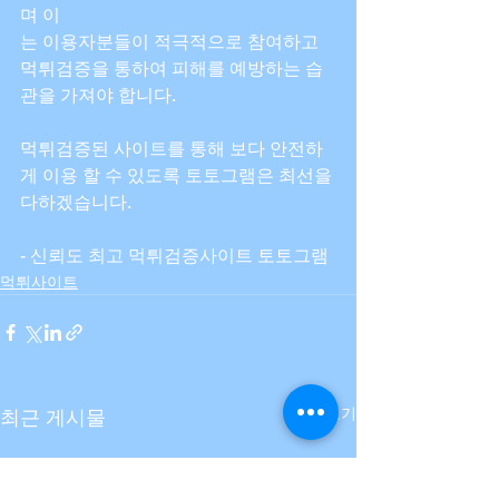
며 이
는 이용자분들이 적극적으로 참여하고 
먹튀검증을 통하여 피해를 예방하는 습
관을 가져야 합니다.
먹튀검증된 사이트를 통해 보다 안전하
게 이용 할 수 있도록 토토그램은 최선을 
다하겠습니다.
- 신뢰도 최고 먹튀검증사이트 토토그램
먹튀사이트
전체 보기
최근 게시물